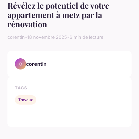
Révélez le potentiel de votre
appartement à metz par la
rénovation
corentin
•
18 novembre 2025
•
6 min de lecture
corentin
C
TAGS
Travaux