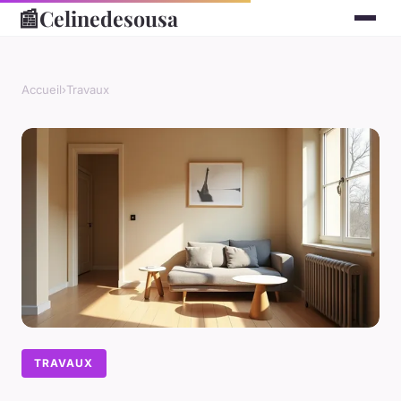
📰
Celinedesousa
Accueil
›
Travaux
TRAVAUX